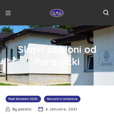
Slatki pokloni od
Paravlićki
Naši donatori 2020.
Novosti iz Ustanove
By
pazaric
6 Januara, 2021