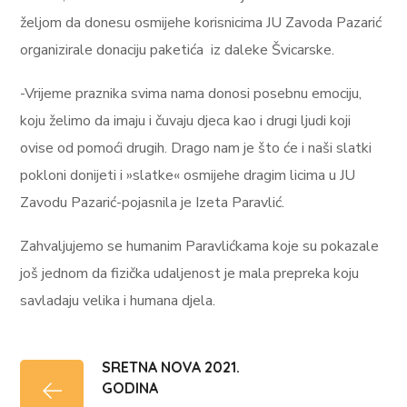
željom da donesu osmijehe korisnicima JU Zavoda Pazarić
organizirale donaciju paketića iz daleke Švicarske.
-Vrijeme praznika svima nama donosi posebnu emociju,
koju želimo da imaju i čuvaju djeca kao i drugi ljudi koji
ovise od pomoći drugih. Drago nam je što će i naši slatki
pokloni donijeti i »slatke« osmijehe dragim licima u JU
Zavodu Pazarić-pojasnila je Izeta Paravlić.
Zahvaljujemo se humanim Paravlićkama koje su pokazale
još jednom da fizička udaljenost je mala prepreka koju
savladaju velika i humana djela.
SRETNA NOVA 2021.
GODINA