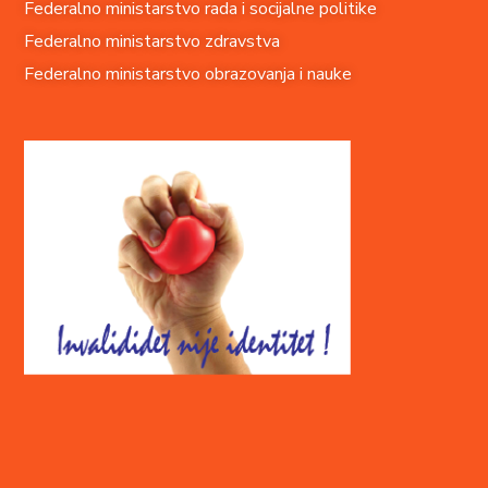
Federalno ministarstvo rada i socijalne politike
Federalno ministarstvo zdravstva
Federalno ministarstvo obrazovanja i nauke