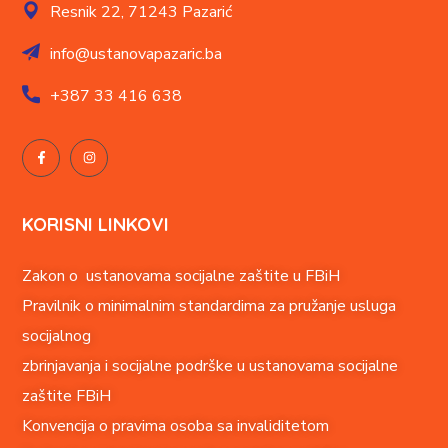
Resnik 22,
71243 Pazarić
info@ustanovapazaric.ba
+387
33 416 638
KORISNI LINKOVI
Zakon o ustanovama socijalne zaštite u FBiH
Pravilnik o minimalnim standardima za pružanje usluga
socijalnog
zbrinjavanja i socijalne podrške u ustanovama socijalne
zaštite FBiH
Konvencija o pravima o
soba sa invaliditetom