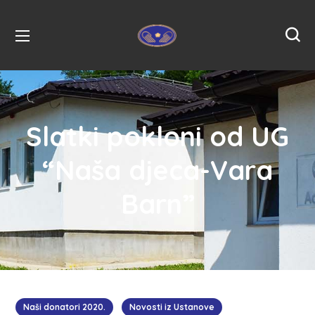
Slatki pokloni od UG
“Naša djeca-Vara
Barn”
Naši donatori 2020.
Novosti iz Ustanove