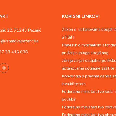
AKT
KORISNI LINKOVI
Zakon o ustanovama socijalne
nik 22,
71243 Pazarić
u FBiH
o@ustanovapazaric.ba
Pravilnik o minimalnim standa
87
33 416 638
pružanje usluga socijalnog
zbrinjavanja i socijalne podršk
ustanovama socijalne zaštite
Konvencija o pravima o
soba s
invaliditetom
Federalno ministarstvo rada i 
politike
Federalno ministarstvo zdrav
Federalno ministarstvo obrazo