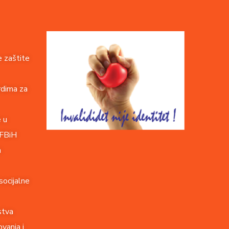
 zaštite
rdima za
e u
 FBiH
a
socijalne
stva
vanja i