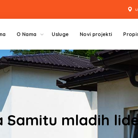
u
na
O Nama
Usluge
Novi projekti
Propis
 Samitu mladih lid