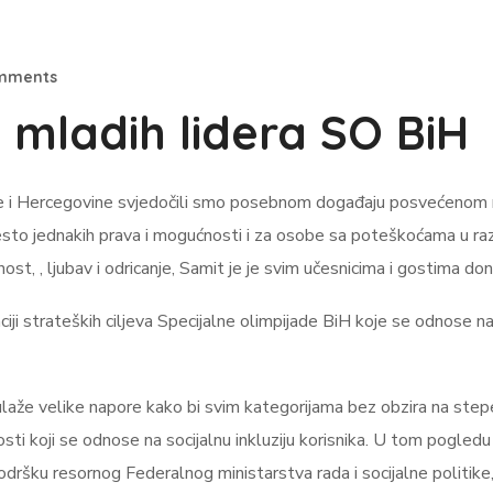
mments
 mladih lidera SO BiH
ne i Hercegovine svjedočili smo posebnom događaju posvećenom n
esto jednakih prava i mogućnosti i za osobe sa poteškoćama u razv
ost, , ljubav i odricanje, Samit je je svim učesnicima i gostima don
iji strateških ciljeva Specijalne olimpijade BiH koje se odnose na i
laže velike napore kako bi svim kategorijama bez obzira na stepen
osti koji se odnose na socijalnu inkluziju korisnika. U tom pogled
e, podršku resornog Federalnog ministarstva rada i socijalne politik