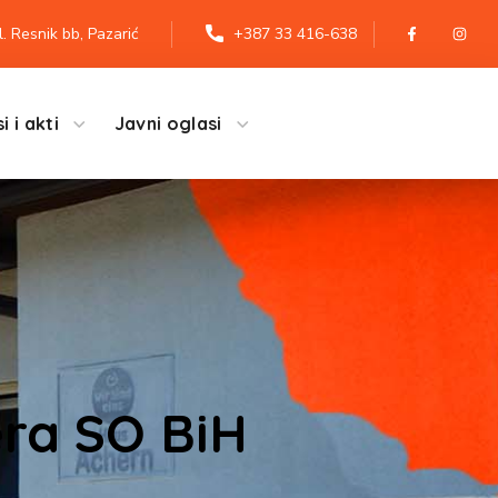
l. Resnik bb, Pazarić
+387 33 416-638
i i akti
Javni oglasi
era SO BiH