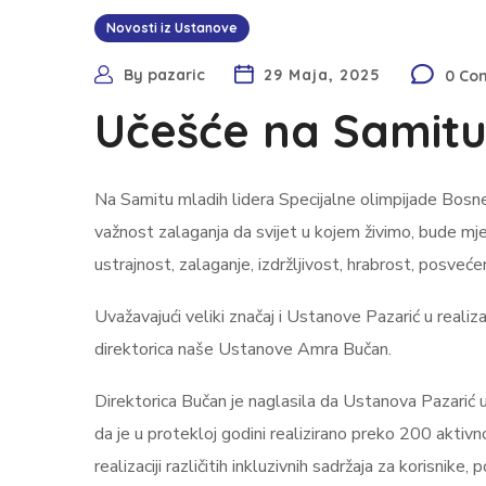
Novosti iz Ustanove
By
pazaric
29 Maja, 2025
0 Co
Učešće na Samitu
Na Samitu mladih lidera Specijalne olimpijade Bos
važnost zalaganja da svijet u kojem živimo, bude mj
ustrajnost, zalaganje, izdržljivost, hrabrost, posvećen
Uvažavajući veliki značaj i Ustanove Pazarić u realizac
direktorica naše Ustanove Amra Bučan.
Direktorica Bučan je naglasila da Ustanova Pazarić u
da je u protekloj godini realizirano preko 200 aktivn
realizaciji različitih inkluzivnih sadržaja za korisnik