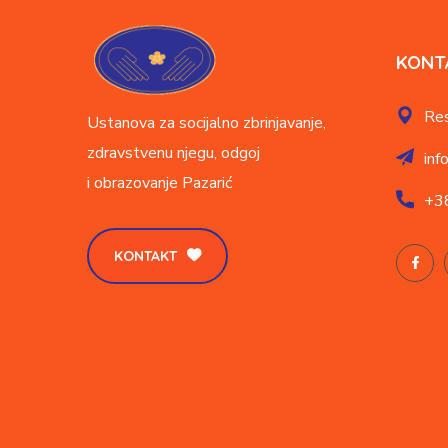
KONT
Res
Ustanova za socijalno zbrinjavanje,
zdravstvenu njegu, odgoj
inf
i obrazovanje
Pazarić
+3
KONTAKT