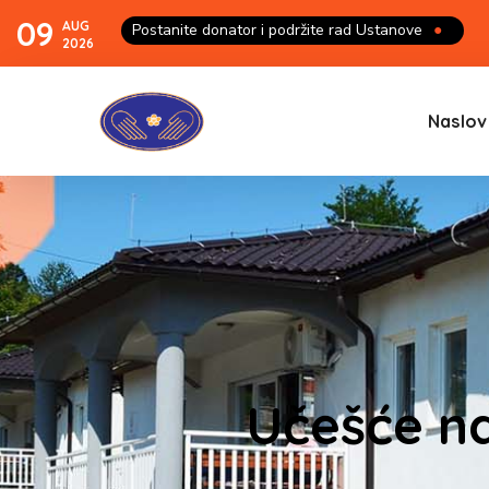
09
AUG
Postanite donator i podržite rad Ustanove
●
2026
Naslov
Učešće na