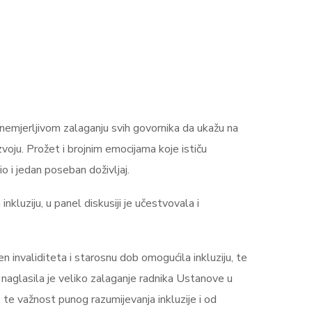
emjerljivom zalaganju svih govornika da ukažu na
oju. Prožet i brojnim emocijama koje ističu
io i jedan poseban doživljaj.
nkluziju, u panel diskusiji je učestvovala i
 invaliditeta i starosnu dob omogućila inkluziju, te
u naglasila je veliko zalaganje radnika Ustanove u
e, te važnost punog razumijevanja inkluzije i od