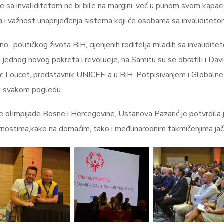
sa invaliditetom ne bi bile na margini, već u punom svom kapac
sila i važnost unaprijeđenja sistema koji će osobama sa invalidite
- političkog života BiH, cijenjenih roditelja mladih sa invaliditet
ao jednog novog pokreta i revolucije, na Samitu su se obratili i Da
c Loucet, predstavnik UNICEF-a u BiH. Potpisivanjem i Globalne k
 u svakom pogledu.
 olimpijade Bosne i Hercegovine, Ustanova Pazarić je potvrdila ja
ivnostima,kako na domaćim, tako i međunarodnim takmičenjima jača i