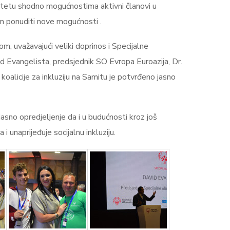
itetu shodno mogućnostima aktivni članovi u
tom ponuditi nove mogućnosti .
om, uvažavajući veliki doprinos i Specijalne
vid Evangelista, predsjednik SO Evropa Euroazija, Dr.
oalicije za inkluziju na Samitu je potvrđeno jasno
sno opredjeljenje da i u budućnosti kroz još
 unaprijeđuje socijalnu inkluziju.