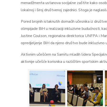
menadžmenta ustanova socijalne zaštite kako osobe 
lokalnoj i široj društvenoj zajednici. Stoga je nagla
Pored brojnih istaknutih domaćih učesnika iz društveno
olimpijade BiH u realizaciji inkluzivne budućnosti, k
Justine Coulson, regionalna direktorica UNFPA i Mar
opredjeljenje BiH da njeno društvo bude inkluzivno
Aktivnim učešćem na Samitu mladih lidera Specijalne
aktivnije učešće korisnika u različitim sportskim akt