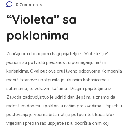
0 Comments
“Violeta” sa
poklonima
Značajnom donacijom dragi prijatelji iz “Violete” još
jednom su potvrdili predanost u pomaganju našim
korisnicima. Ovaj put ova društveno odgovorna Kompanija
meni Ustanove upotpunila je ukusnim kobasicama i
salamama, te zdravim kašama.-Dragim prijateljima iz
Zavoda zadovoljstvo je učiniti dan ljepšim, a znamo da
radost im donesu i pokloni u našim proizvodima. Uspijeh u
poslovanju je veoma bitan, ali je potpun tek kada kroz
vrijedan i predan rad uspijete i biti podrška onim koji