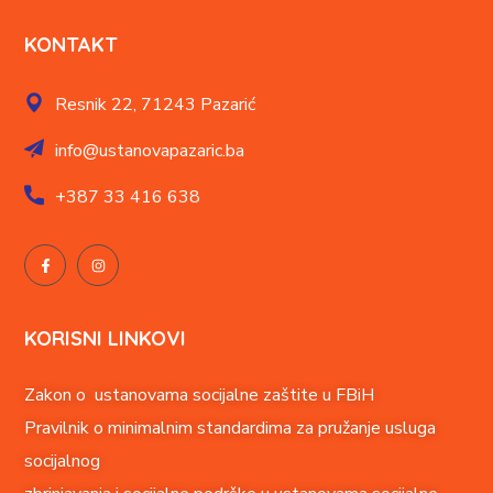
KONTAKT
Resnik 22,
71243 Pazarić
info@ustanovapazaric.ba
+387
33 416 638
KORISNI LINKOVI
Zakon o ustanovama socijalne zaštite u FBiH
Pravilnik o minimalnim standardima za pružanje usluga
socijalnog