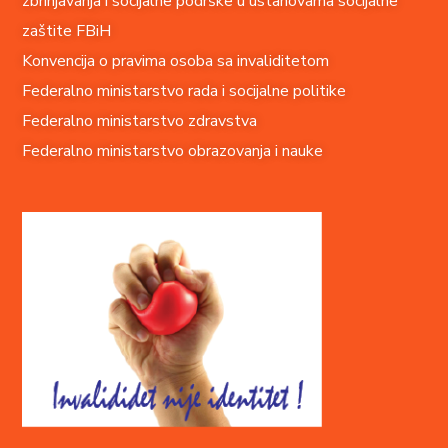
zbrinjavanja i socijalne podrške u ustanovama socijalne
zaštite FBiH
Konvencija o pravima o
soba sa invaliditetom
Federalno ministarstvo rada i socijalne politike
Federalno ministarstvo zdravstva
Federalno ministarstvo obrazovanja i nauke