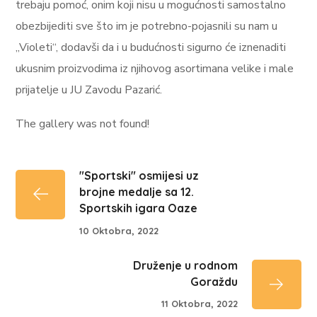
trebaju pomoć, onim koji nisu u mogućnosti samostalno
obezbijediti sve što im je potrebno-pojasnili su nam u
„Violeti“, dodavši da i u budućnosti sigurno će iznenaditi
ukusnim proizvodima iz njihovog asortimana velike i male
prijatelje u JU Zavodu Pazarić.
The gallery was not found!
"Sportski" osmijesi uz
brojne medalje sa 12.
Sportskih igara Oaze
10 Oktobra, 2022
Druženje u rodnom
Goraždu
11 Oktobra, 2022