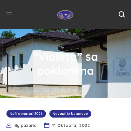
“Violeta” sa
poklonima
Naši donatori 2021.
Novosti iz Ustanove
By
pazaric
11 Oktobra, 2022