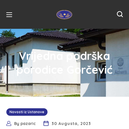
Vrijedna podrška
porodice Gorčević
Novosti iz Ustanove
By
pazaric
30 Augusta, 2023