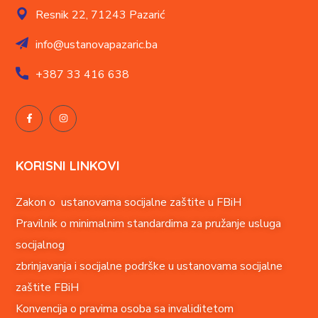
Resnik 22,
71243 Pazarić
info@ustanovapazaric.ba
+387
33 416 638
KORISNI LINKOVI
Zakon o ustanovama socijalne zaštite u FBiH
Pravilnik o minimalnim standardima za pružanje usluga
socijalnog
zbrinjavanja i socijalne podrške u ustanovama socijalne
zaštite FBiH
Konvencija o pravima o
soba sa invaliditetom