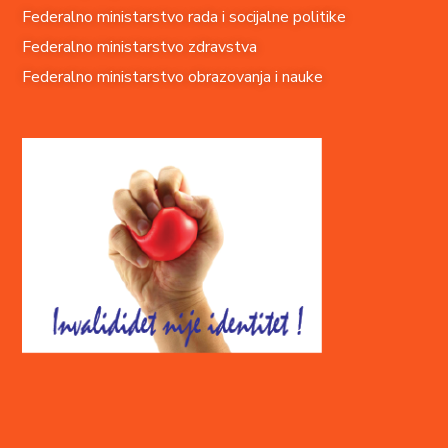
Federalno ministarstvo rada i socijalne politike
Federalno ministarstvo zdravstva
Federalno ministarstvo obrazovanja i nauke