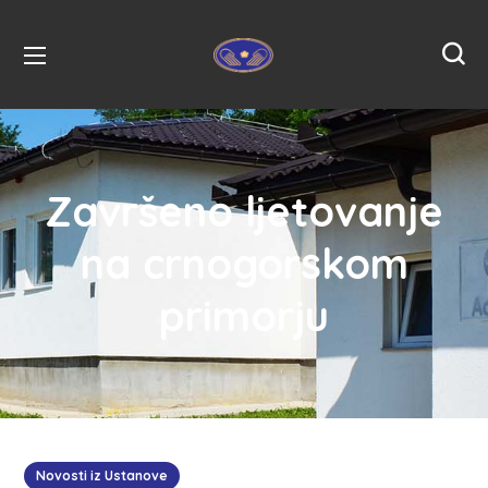
Završeno ljetovanje
na crnogorskom
primorju
Novosti iz Ustanove