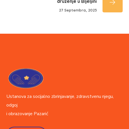
druženje u BIjeljini
27 Septembra, 2023
Ustanova za socijalno zbrinjavanje, zdravstvenu njegu,
odgoj
i obrazovanje
Pazarić