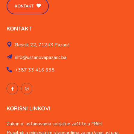
KONTAKT
KONTAKT
Resnik 22,
71243 Pazarić
info@ustanovapazaric.ba
+387
33 416 638
KORISNI LINKOVI
Zakon o ustanovama socijalne zaštite u FBiH
Pravilnik o minimalnim standardima za pružanje usluga