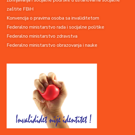
zbrinjavanja i socijalne podrške u ustanovama socijalne
zaštite FBiH
Konvencija o pravima o
soba sa invaliditetom
Federalno ministarstvo rada i socijalne politike
Federalno ministarstvo zdravstva
Federalno ministarstvo obrazovanja i nauke