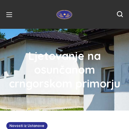
Ljetovanje na
osunčanom
crngorskom primorju
Novosti iz Ustanove