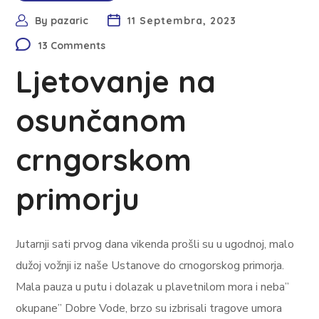
By
pazaric
11 Septembra, 2023
13 Comments
Ljetovanje na
osunčanom
crngorskom
primorju
Jutarnji sati prvog dana vikenda prošli su u ugodnoj, malo
dužoj vožnji iz naše Ustanove do crnogorskog primorja.
Mala pauza u putu i dolazak u plavetnilom mora i neba”
okupane” Dobre Vode, brzo su izbrisali tragove umora