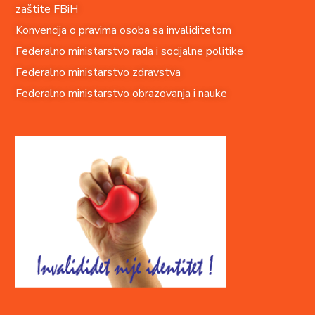
zaštite FBiH
Konvencija o pravima o
soba sa invaliditetom
Federalno ministarstvo rada i socijalne politike
Federalno ministarstvo zdravstva
Federalno ministarstvo obrazovanja i nauke