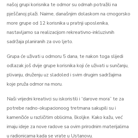
našoj grupi korisnika te odmor su odmah potražili na
pješčanoj plaži. Naime, današnjim dolaskom na crnogorsko
more grupe od 12 korisnika u pratnji uposlenika,
nastavljamo sa realizacijom rekreativno-inkluzivnih
sadržaja planiranih za ovo ljeto.
Grupa će uživati u odmoru 5 dana, te nakon toga slijedi
odlazak još dvije grupe korisnika koji će uživati u sunčanju,
plivanju, druženju uz sladoled i svim drugim sadržajima
koje pruža odmor na moru.
Naši vrijedni kreativci su iskoristili i “darove mora” te za
potrebe radno-okupacionoog tretmana sakupili su i
kamenčiće u različitim oblicima, školjke. Kako kažu, već
imaju ideje za nove radove sa ovim prirodnim materijalima
u radionicama kada se vrate u Ustanovu.