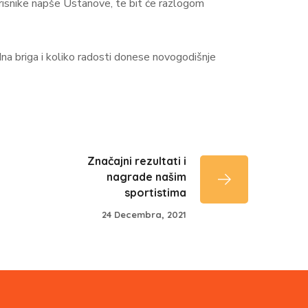
orisnike napše Ustanove, te bit će razlogom
dna briga i koliko radosti donese novogodišnje
Značajni rezultati i
nagrade našim
sportistima
24 Decembra, 2021