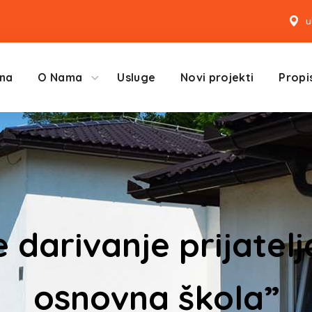
u
na
O Nama
Usluge
Novi projekti
Propis
darivanje prijatelj
osnovna škola”