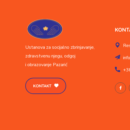
KONT
Res
Ustanova za socijalno zbrinjavanje,
zdravstvenu njegu, odgoj
inf
i obrazovanje
Pazarić
+3
KONTAKT