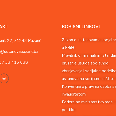
AKT
KORISNI LINKOVI
Zakon o ustanovama socijalne
nik 22,
71243 Pazarić
u FBiH
o@ustanovapazaric.ba
Pravilnik o minimalnim standa
87
33 416 638
pružanje usluga socijalnog
zbrinjavanja i socijalne podršk
ustanovama socijalne zaštite
Konvencija o pravima o
soba s
invaliditetom
Federalno ministarstvo rada i 
politike