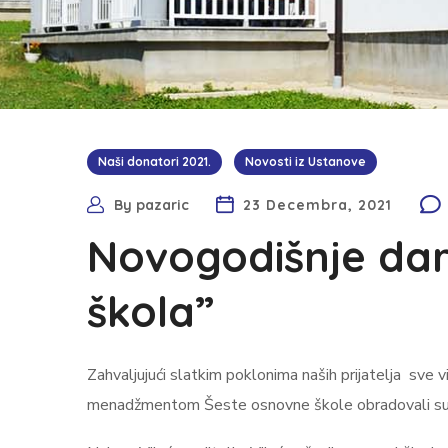
Naši donatori 2021.
Novosti iz Ustanove
By
pazaric
23 Decembra, 2021
Novogodišnje dari
škola”
Zahvaljujući slatkim poklonima naših prijatelja sve viš
menadžmentom Šeste osnovne škole obradovali su na