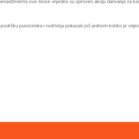
 menadžmenta ove škole vrijedno su sproveli akciju darivanja za k
podršku puoslenika i roditelja pokazali još jednom koliko je vrije