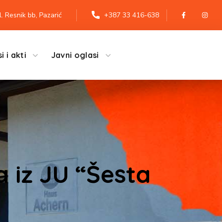
l. Resnik bb, Pazarić
+387 33 416-638
i i akti
Javni oglasi
a iz JU “Šesta