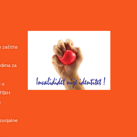
 zaštite
rdima za
e u
 FBiH
a
socijalne