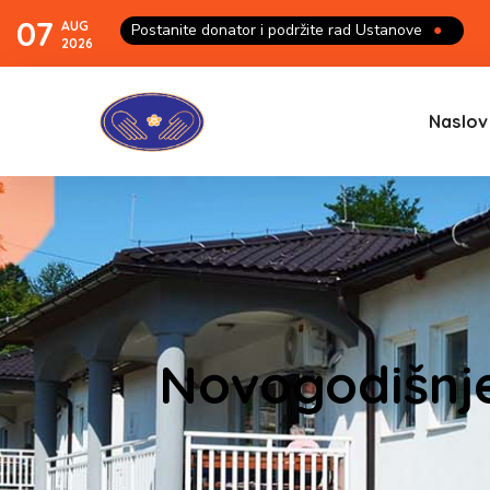
07
AUG
Postanite donator i podržite rad Ustanove
●
2026
Naslov
Novogodišnje 