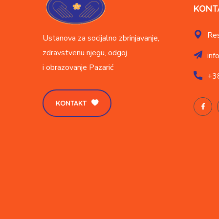
KONT
Res
Ustanova za socijalno zbrinjavanje,
zdravstvenu njegu, odgoj
inf
i obrazovanje
Pazarić
+3
KONTAKT