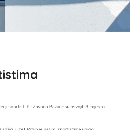
tistima
i sportisti JU Zavoda Pazarić su osvojili 3. mjesto
 adžići i Izet Rizvo je našim sportistima uručio