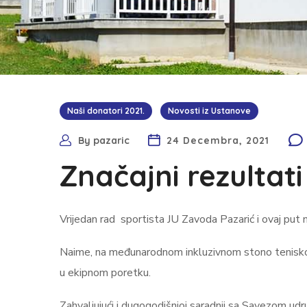
Naši donatori 2021.
Novosti iz Ustanove
By
pazaric
24 Decembra, 2021
Značajni rezultat
Vrijedan rad sportista JU Zavoda Pazarić i ovaj put n
Naime, na međunarodnom inkluzivnom stono teniskom 
u ekipnom poretku.
Zahvaljujući i dugogodišnjoj saradnji sa Savezom udru