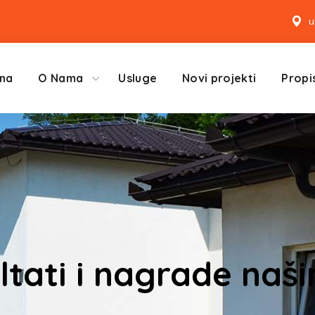
u
na
O Nama
Usluge
Novi projekti
Propis
ltati i nagrade naš