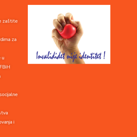
 zaštite
rdima za
e u
 FBiH
a
socijalne
stva
vanja i