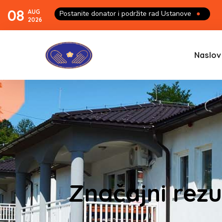
08
AUG
Postanite donator i podržite rad Ustanove
●
2026
Naslov
Značajni rezu