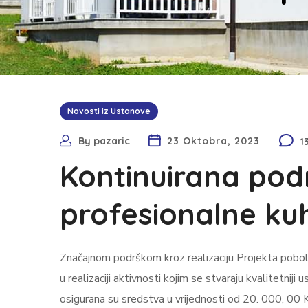
Novosti iz Ustanove
By
pazaric
23 Oktobra, 2023
1
Kontinuirana pod
profesionalne ku
Značajnom podrškom kroz realizaciju Projekta pobolj
u realizaciji aktivnosti kojim se stvaraju kvalitetni
osigurana su sredstva u vrijednosti od 20. 000, 00 KM