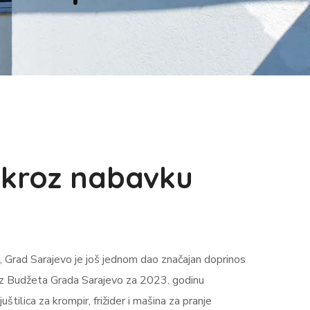
 kroz nabavku
, Grad Sarajevo je još jednom dao značajan doprinos
ke iz Budžeta Grada Sarajevo za 2023. godinu
tilica za krompir, frižider i mašina za pranje