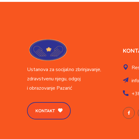
KONT
Res
Ustanova za socijalno zbrinjavanje,
zdravstvenu njegu, odgoj
inf
i obrazovanje
Pazarić
+3
KONTAKT