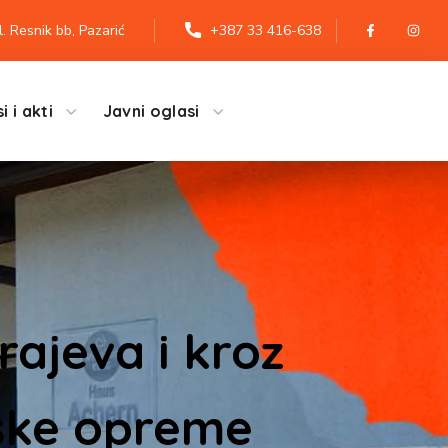
l. Resnik bb, Pazarić
+387 33 416-638
i i akti
Javni oglasi
ajeva i kroz
jske opreme