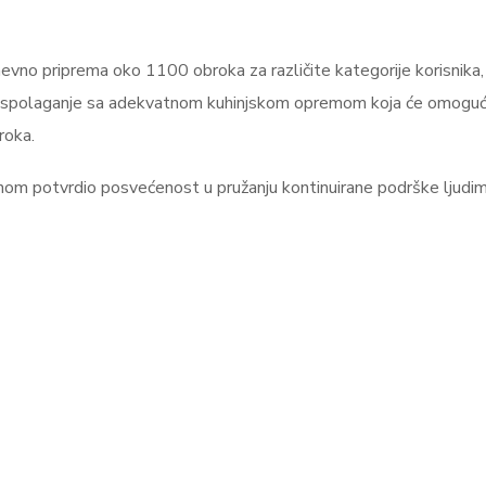
evno priprema oko 1100 obroka za različite kategorije korisnika,
 raspolaganje sa adekvatnom kuhinjskom opremom koja će omoguć
roka.
nom potvrdio posvećenost u pružanju kontinuirane podrške ljudi