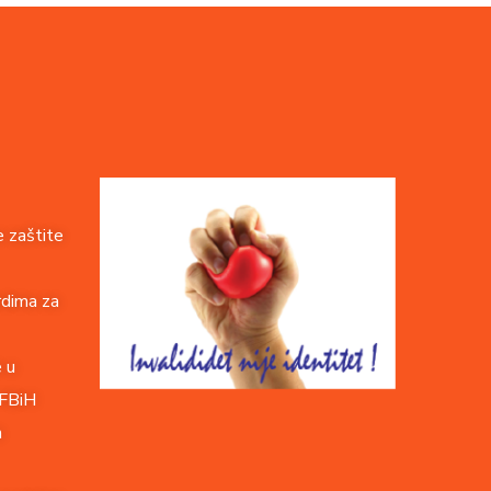
 zaštite
rdima za
e u
 FBiH
a