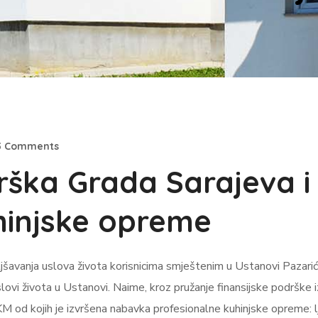
3 Comments
rška Grada Sarajeva i
hinjske opreme
šavanja uslova života korisnicima smještenim u Ustanovi Pazarić
ji uslovi života u Ustanovi. Naime, kroz pružanje finansijske podrš
 od kojih je izvršena nabavka profesionalne kuhinjske opreme: ljuš