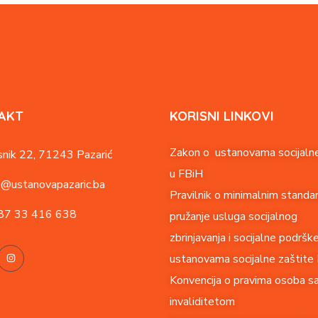
AKT
KORISNI LINKOVI
Zakon o ustanovama socijalne
nik 22,
71243 Pazarić
u FBiH
o@ustanovapazaric.ba
Pravilnik o minimalnim standa
87
33 416 638
pružanje usluga socijalnog
zbrinjavanja i socijalne podršk
ustanovama socijalne zaštite
Konvencija o pravima o
soba s
invaliditetom