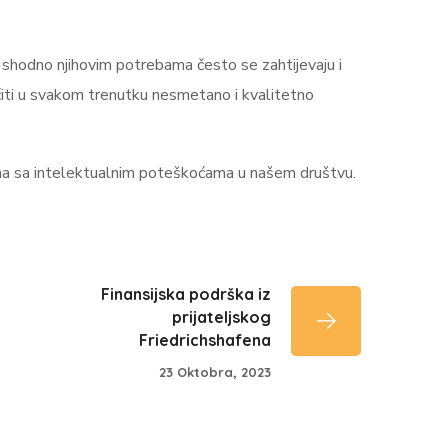
 shodno njihovim potrebama često se zahtijevaju i
iti u svakom trenutku nesmetano i kvalitetno
ma sa intelektualnim poteškoćama u našem društvu.
Finansijska podrška iz
prijateljskog
Friedrichshafena
23 Oktobra, 2023