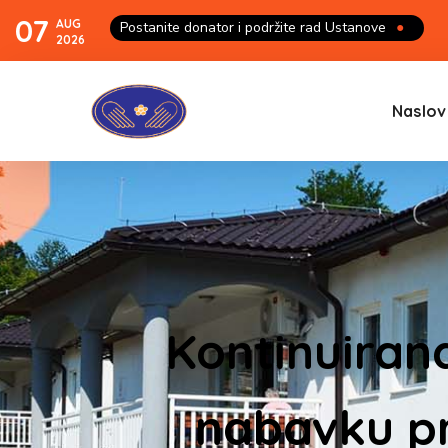
07
AUG
Postanite donator i podržite rad Ustanove
●
2026
Naslov
Kontinuiran
nabavku pr