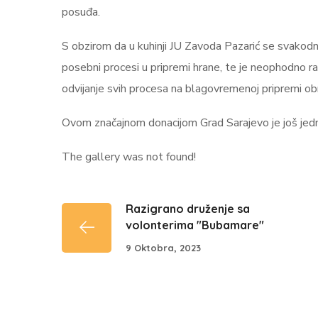
posuđa.
S obzirom da u kuhinji JU Zavoda Pazarić se svakodn
posebni procesi u pripremi hrane, te je neophodno
odvijanje svih procesa na blagovremenoj pripremi ob
Ovom značajnom donacijom Grad Sarajevo je još jed
The gallery was not found!
Razigrano druženje sa
volonterima "Bubamare"
9 Oktobra, 2023