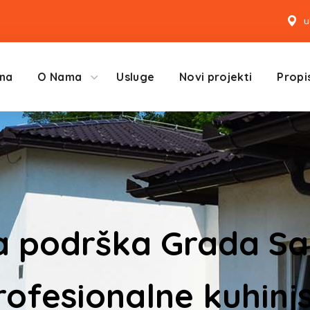
u
na
O Nama
Usluge
Novi projekti
Propis
a podrška Grada Sar
ofesionalne kuhin