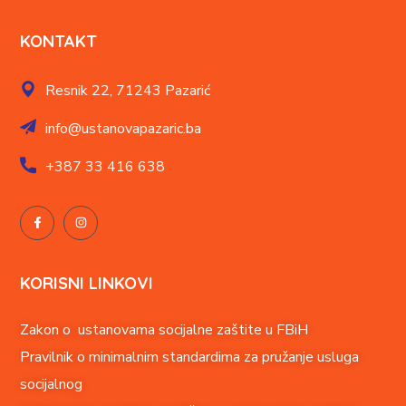
KONTAKT
Resnik 22,
71243 Pazarić
info@ustanovapazaric.ba
+387
33 416 638
KORISNI LINKOVI
Zakon o ustanovama socijalne zaštite u FBiH
Pravilnik o minimalnim standardima za pružanje usluga
socijalnog