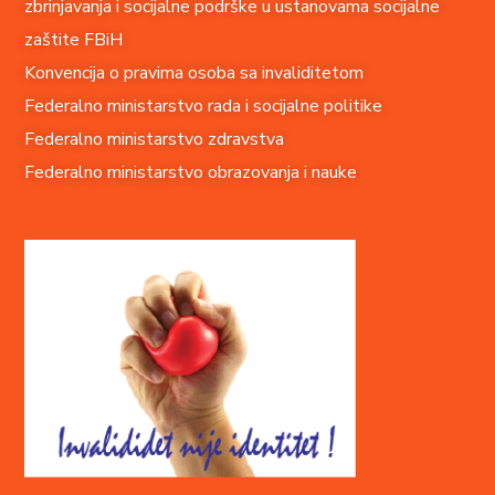
zbrinjavanja i socijalne podrške u ustanovama socijalne
zaštite FBiH
Konvencija o pravima o
soba sa invaliditetom
Federalno ministarstvo rada i socijalne politike
Federalno ministarstvo zdravstva
Federalno ministarstvo obrazovanja i nauke