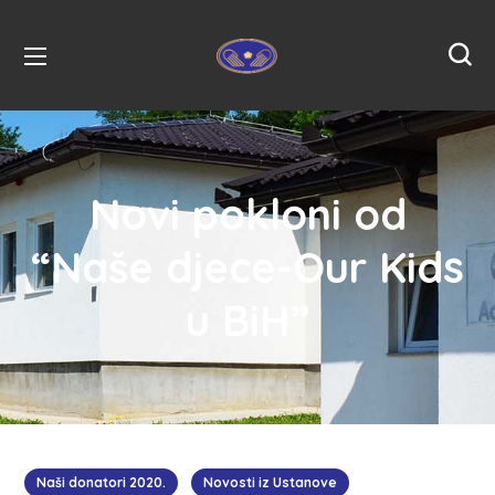
Novi pokloni od
“Naše djece-Our Kids
u BiH”
Naši donatori 2020.
Novosti iz Ustanove