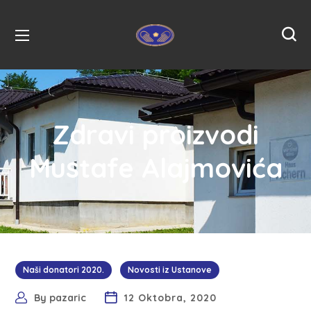
Zdravi proizvodi
Mustafe Alajmovića
Naši donatori 2020.
Novosti iz Ustanove
By
pazaric
12 Oktobra, 2020