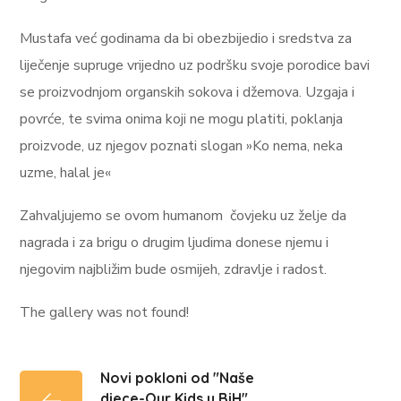
Mustafa već godinama da bi obezbijedio i sredstva za
liječenje supruge vrijedno uz podršku svoje porodice bavi
se proizvodnjom organskih sokova i džemova. Uzgaja i
povrće, te svima onima koji ne mogu platiti, poklanja
proizvode, uz njegov poznati slogan »Ko nema, neka
uzme, halal je«
Zahvaljujemo se ovom humanom čovjeku uz želje da
nagrada i za brigu o drugim ljudima donese njemu i
njegovim najbližim bude osmijeh, zdravlje i radost.
The gallery was not found!
Novi pokloni od "Naše
djece-Our Kids u BiH"