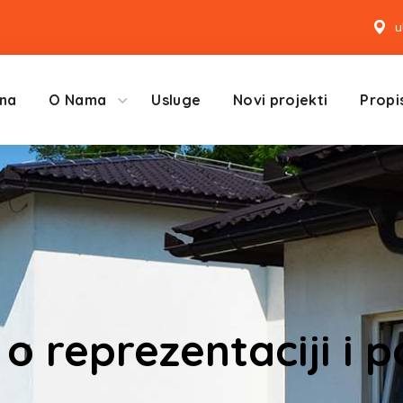
u
na
O Nama
Usluge
Novi projekti
Propis
 o reprezentaciji i