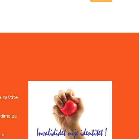
 zaštite
rdima za
e u