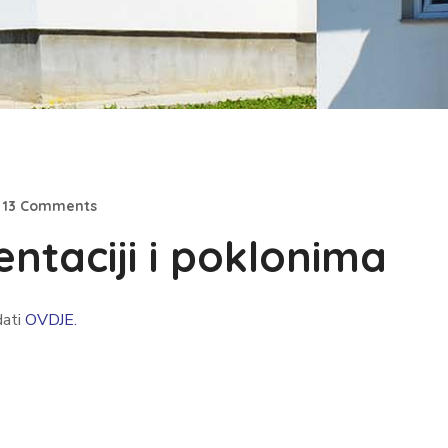
13 Comments
entaciji i poklonima
dati
OVDJE.