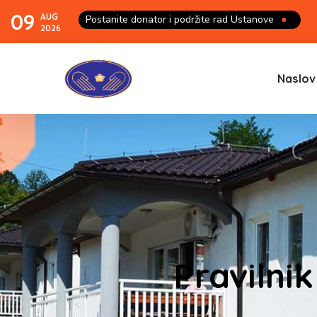
09
AUG
Postanite donator i podržite rad Ustanove
●
2026
Naslov
Pravilnik