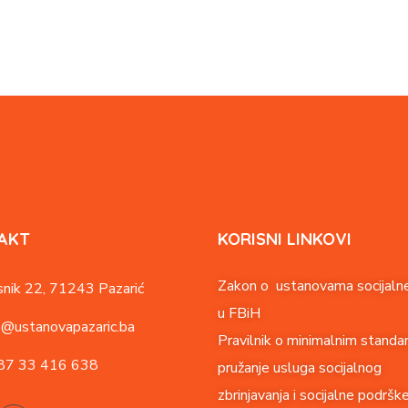
AKT
KORISNI LINKOVI
Zakon o ustanovama socijalne
nik 22,
71243 Pazarić
u FBiH
o@ustanovapazaric.ba
Pravilnik o minimalnim standa
87
33 416 638
pružanje usluga socijalnog
zbrinjavanja i socijalne podršk