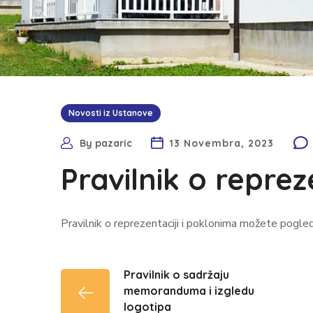
Novosti iz Ustanove
By
pazaric
13 Novembra, 2023
Pravilnik o reprez
Pravilnik o reprezentaciji i poklonima možete pogle
Pravilnik o sadržaju
memoranduma i izgledu
logotipa