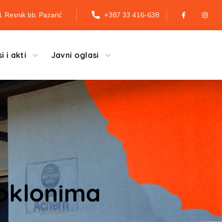
l. Resnik bb, Pazarić
+387 33 416-638
i i akti
Javni oglasi
 poklonima