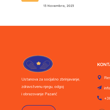
13 Novembra, 2023
KONT
Res
Ustanova za socijalno zbrinjavanje,
zdravstvenu njegu, odgoj
inf
i obrazovanje
Pazarić
+3