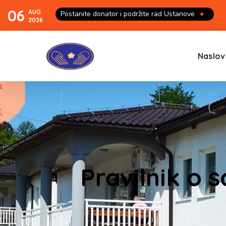
06
AUG
Postanite donator i podržite rad Ustanove
●
2026
Naslov
Pravilnik o