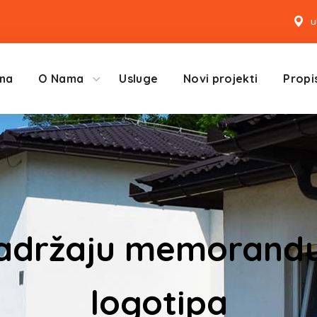
u
na
O Nama
Usluge
Novi projekti
Propis
 sadržaju memorandu
logotipa