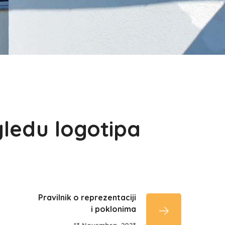
gledu logotipa
Pravilnik o reprezentaciji
i poklonima
13 Novembra, 2023