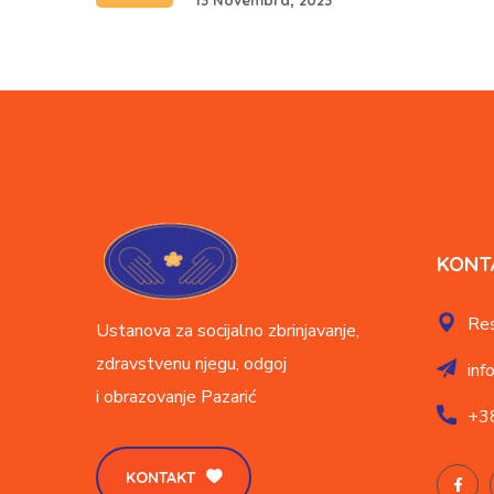
KONT
Res
Ustanova za socijalno zbrinjavanje,
zdravstvenu njegu, odgoj
inf
i obrazovanje
Pazarić
+3
KONTAKT