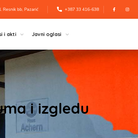
l. Resnik bb, Pazarić
+387 33 416-638
i i akti
Javni oglasi
ma i izgledu