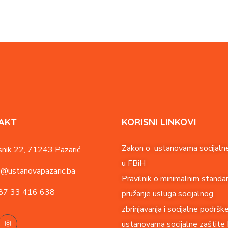
AKT
KORISNI LINKOVI
Zakon o ustanovama socijalne
nik 22,
71243 Pazarić
u FBiH
o@ustanovapazaric.ba
Pravilnik o minimalnim standa
87
33 416 638
pružanje usluga socijalnog
zbrinjavanja i socijalne podršk
ustanovama socijalne zaštite