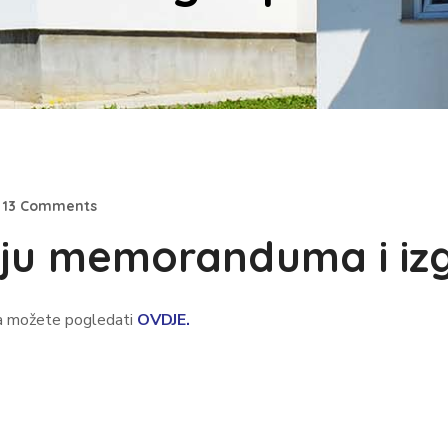
13 Comments
žaju memoranduma i iz
pa možete pogledati
OVDJE.