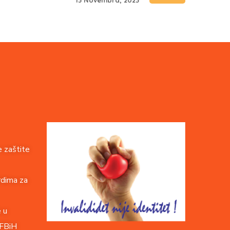
 zaštite
rdima za
e u
 FBiH