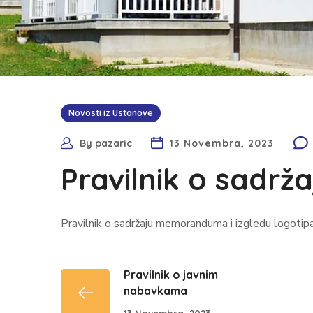
Novosti iz Ustanove
By
pazaric
13 Novembra, 2023
Pravilnik o sadr
Pravilnik o sadržaju memoranduma i izgledu logoti
Pravilnik o javnim
nabavkama
13 Novembra, 2023