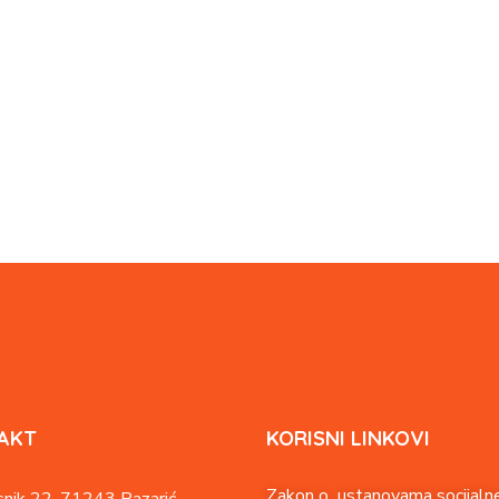
AKT
KORISNI LINKOVI
Zakon o ustanovama socijalne
nik 22,
71243 Pazarić