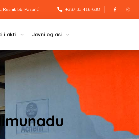
l. Resnik bb, Pazarić
+387 33 416-638
i i akti
Javni oglasi
 limunadu