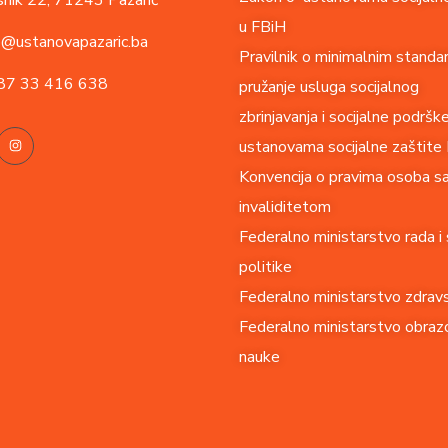
u FBiH
o@ustanovapazaric.ba
Pravilnik o minimalnim standa
87
33 416 638
pružanje usluga socijalnog
zbrinjavanja i socijalne podršk
ustanovama socijalne zaštite
Konvencija o pravima o
soba s
invaliditetom
Federalno ministarstvo rada i 
politike
Federalno ministarstvo zdrav
Federalno ministarstvo obrazo
nauke