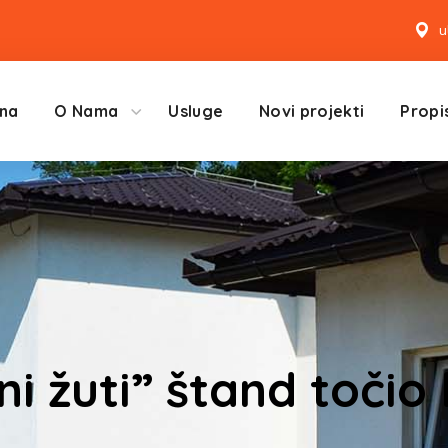
u
na
O Nama
Usluge
Novi projekti
Propis
ni žuti” štand točio