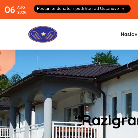
06
AUG
Postanite donator i podržite rad Ustanove
●
2026
Naslov
“Razigra