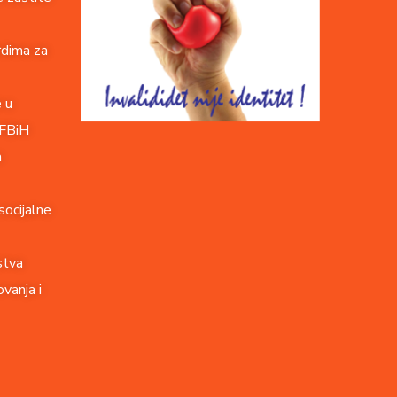
rdima za
e u
 FBiH
a
socijalne
stva
vanja i