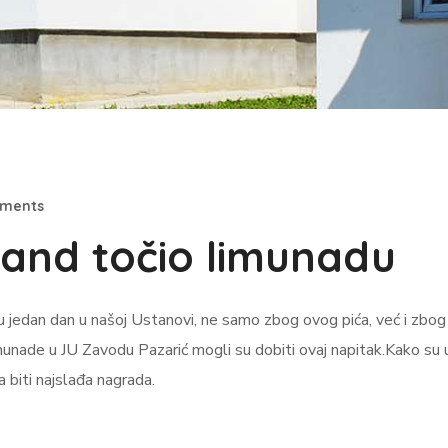
mments
štand točio limunadu
u jedan dan u našoj Ustanovi, ne samo zbog ovog pića, već i zbog v
i limunade u JU Zavodu Pazarić mogli su dobiti ovaj napitak.Kako su
a biti najslađa nagrada.