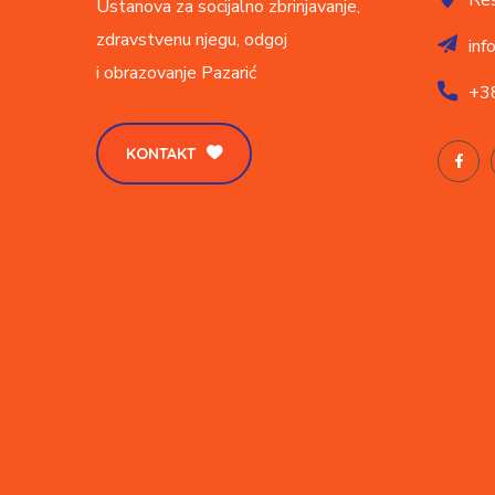
Ustanova za socijalno zbrinjavanje,
zdravstvenu njegu, odgoj
inf
i obrazovanje
Pazarić
+3
KONTAKT