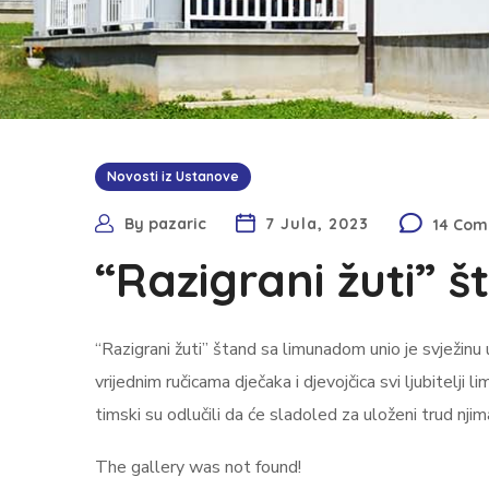
Novosti iz Ustanove
By
pazaric
7 Jula, 2023
14 Co
“Razigrani žuti” 
“Razigrani žuti” štand sa limunadom unio je svježinu 
vrijednim ručicama dječaka i djevojčica svi ljubitelj
timski su odlučili da će sladoled za uloženi trud njim
The gallery was not found!