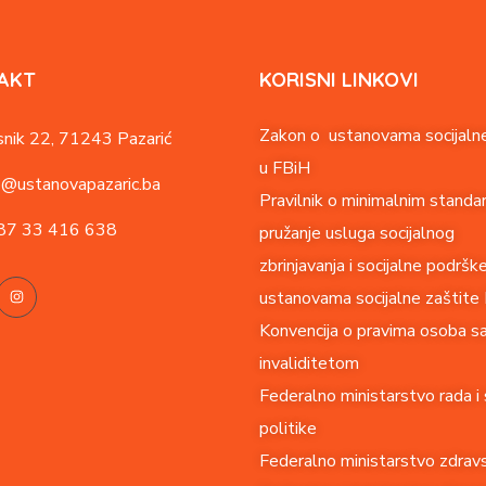
AKT
KORISNI LINKOVI
Zakon o ustanovama socijalne
nik 22,
71243 Pazarić
u FBiH
o@ustanovapazaric.ba
Pravilnik o minimalnim standa
87
33 416 638
pružanje usluga socijalnog
zbrinjavanja i socijalne podršk
ustanovama socijalne zaštite
Konvencija o pravima o
soba s
invaliditetom
Federalno ministarstvo rada i 
politike
Federalno ministarstvo zdrav