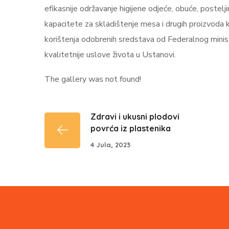
efikasnije održavanje higijene odjeće, obuće, poste
kapacitete za skladištenje mesa i drugih proizvoda
korištenja odobrenih sredstava od Federalnog minista
kvalitetnije uslove života u Ustanovi.
The gallery was not found!
Zdravi i ukusni plodovi
povrća iz plastenika
4 Jula, 2023