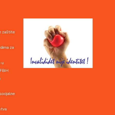
 zaštite
rdima za
e u
 FBiH
a
socijalne
stva