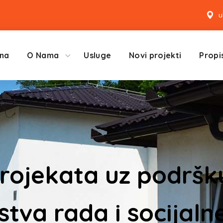
u
na
O Nama
Usluge
Novi projekti
Propis
projekata uz podrš
stva rada i socijalne