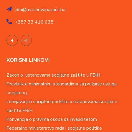
info@ustanovapazaric.ba
+387
33 416 638
KORISNI LINKOVI
Zakon o ustanovama socijalne zaštite u FBiH
Pravilnik o minimalnim standardima za pružanje usluga
socijalnog
zbrinjavanja i socijalne podrške u ustanovama socijalne
zaštite FBiH
Konvencija o pravima o
soba sa invaliditetom
Federalno ministarstvo rada i socijalne politike