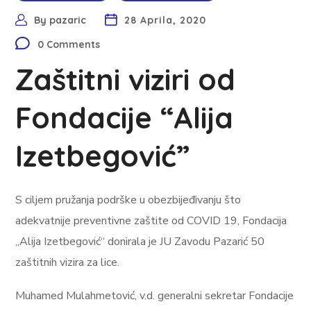
By
pazaric
28 Aprila, 2020
0 Comments
Zaštitni viziri od
Fondacije “Alija
Izetbegović”
S ciljem pružanja podrške u obezbijeđivanju što
adekvatnije preventivne zaštite od COVID 19, Fondacija
„Alija Izetbegović“ donirala je JU Zavodu Pazarić 50
zaštitnih vizira za lice.
Muhamed Mulahmetović, v.d. generalni sekretar Fondacije