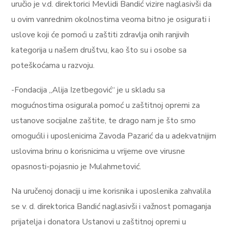
uručio je v.d. direktorici Mevlidi Bandić vizire naglasivši da
u ovim vanrednim okolnostima veoma bitno je osigurati i
uslove koji će pomoći u zaštiti zdravlja onih ranjivih
kategorija u našem društvu, kao što su i osobe sa
poteškoćama u razvoju.
-Fondacija „Alija Izetbegović“ je u skladu sa
mogućnostima osigurala pomoć u zaštitnoj opremi za
ustanove socijalne zaštite, te drago nam je što smo
omogućili i uposlenicima Zavoda Pazarić da u adekvatnijim
uslovima brinu o korisnicima u vrijeme ove virusne
opasnosti-pojasnio je Mulahmetović.
Na uručenoj donaciji u ime korisnika i uposlenika zahvalila
se v. d. direktorica Bandić naglasivši i važnost pomaganja
prijatelja i donatora Ustanovi u zaštitnoj opremi u