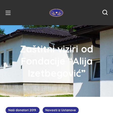
Zaštitni viziri od
Fondacije “Alija
Izetbegović”
Naši donatori 2019.
Novosti iz Ustanove